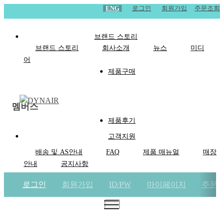
ENG
로그인
회원가입
주문조회
브랜드 스토리
브랜드 스토리
회사소개
뉴스
미디
어
제품구매
멤버스
제품후기
고객지원
배송 및 AS안내
FAQ
제품 매뉴얼
매장
안내
공지사항
로그인
회원가입
ID/PW
마이페이지
주문